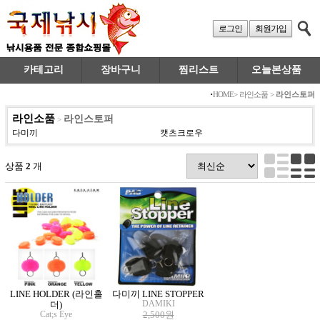
로그인
회원가입
카테고리
장바구니
찜리스트
오늘본상품
·
HOME
>
라인소품
>
라인스토퍼
라인소품
라인스토퍼
>
다미끼
캣츠크로우
상품
2
개
LINE HOLDER (라인홀
다미끼 LINE STOPPER
DAMIKI
더)
Cat;s Eye
2,500원