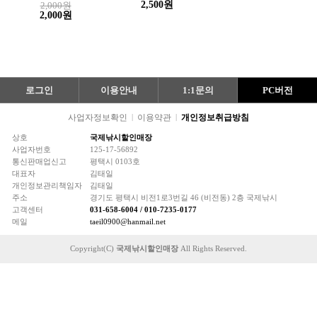
2,500원
2,000원
2,000원
로그인
이용안내
1:1문의
PC버전
사업자정보확인
|
이용약관
|
개인정보취급방침
상호
국제낚시할인매장
사업자번호
125-17-56892
통신판매업신고
평택시 0103호
대표자
김태일
개인정보관리책임자
김태일
주소
경기도 평택시 비전1로3번길 46 (비전동) 2층 국제낚시
고객센터
031-658-6004 / 010-7235-0177
메일
taeil0900@hanmail.net
Copyright(C)
국제낚시할인매장
All Rights Reserved.