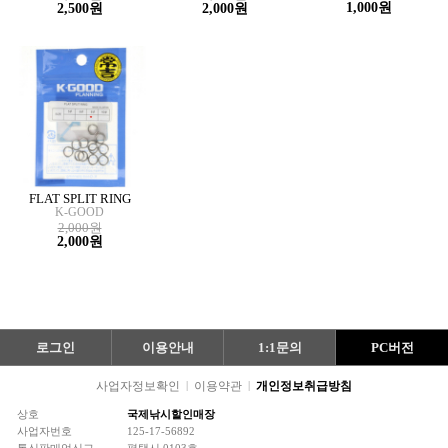
1,000원
2,500원
2,000원
FLAT SPLIT RING
K-GOOD
2,000원
2,000원
로그인
이용안내
1:1문의
PC버전
사업자정보확인
|
이용약관
|
개인정보취급방침
상호
국제낚시할인매장
사업자번호
125-17-56892