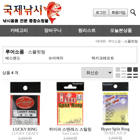
로그인
회원가입
카테고리
장바구니
찜리스트
오늘본상품
·
HOME
>
루어소품
>
스플릿링
루어소품
스플릿링
>
배스랜드
슈어캐치
럭키크래프트
상품
4
개
Hyper Split Ring
LUCKY RING
하이퍼 스텐레스 스틸링
SURECATCH
LUCKY CRAFT
Sure Catch
1,000원
3,000원
2,000원