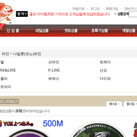
처음으로
로그인
회원가입
장바구니
좋은 아이템,착한 가격으로 고객님들께 보답하겠습니다.
>
라인
나일론(모노)라인
듀엘
선라인
토레이
INE&LINE
P-LINE
산요
버클리
써픽스
다이와
요쯔아미
해당상품이
21개
준비되어있습니다.