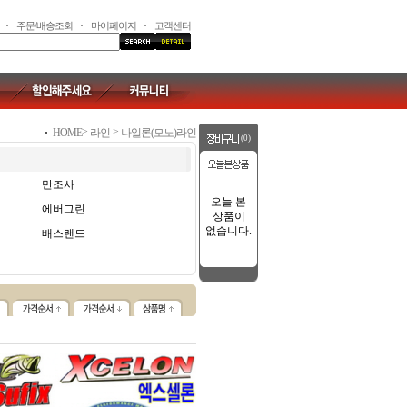
주문/배송조회
마이페이지
고객센터
>
>
HOME
라인
나일론(모노)라인
(0)
만조사
오늘 본
에버그린
상품이
없습니다.
배스랜드