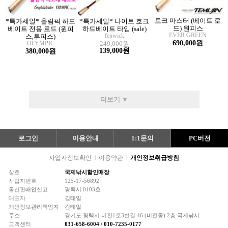
토크 마스터 (베이트 로
*특가세일* 올림픽 하드
*특가세일* 나이트 호크
드) 원피스
베이트 전용 로드 (원피
하드베이트 타입 (sale)
EVER GREEN
fenwick
스,투피스)
690,000원
OLYMPIC
249,000원
139,000원
380,000원
더보기 ▼
로그인
이용안내
1:1문의
PC버전
사업자정보확인
|
이용약관
|
개인정보취급방침
상호
국제낚시할인매장
사업자번호
125-17-56892
통신판매업신고
평택시 0103호
대표자
김태일
개인정보관리책임자
김태일
주소
경기도 평택시 비전1로3번길 46 (비전동) 2층 국제낚시
고객센터
031-658-6004 / 010-7235-0177