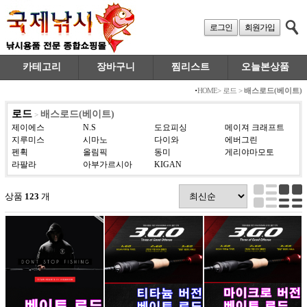
로그인
회원가입
카테고리
장바구니
찜리스트
오늘본상품
·
HOME
>
로드
>
배스로드(베이트)
로드
배스로드(베이트)
>
제이에스
N.S
도요피싱
메이져 크래프트
지루미스
시마노
다이와
에버그린
펜휙
올림픽
동미
게리야마모토
라팔라
아부가르시아
KIGAN
상품
123
개