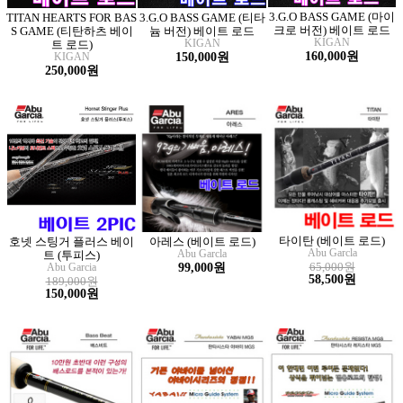
3.G.O BASS GAME (마이
TITAN HEARTS FOR BAS
3.G.O BASS GAME (티타
크로 버전) 베이트 로드
S GAME (티탄하츠 베이
늄 버전) 베이트 로드
KIGAN
KIGAN
트 로드)
160,000원
KIGAN
150,000원
250,000원
타이탄 (베이트 로드)
호넷 스팅거 플러스 베이
아레스 (베이트 로드)
Abu Garcla
Abu Garcla
트 (투피스)
65,000원
Abu Garcia
99,000원
58,500원
189,000원
150,000원