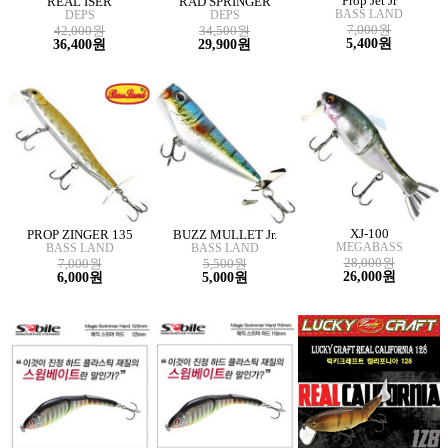
Prop Jet Jr
REAL ISER
RAD SPRINGER
BASS LAND
DEPS
DEPS
7,000원
42,000원
34,500원
5,400원
36,400원
29,900원
XJ-100
PROP ZINGER 135
BUZZ MULLET Jr.
MEGABASS
BASS LAND
BASS LAND
28,000원
7,000원
5,500원
26,000원
6,000원
5,000원