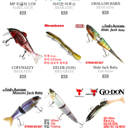
JAVALLON HARD
MP 지글러 125F
아이언 마우스
IMAKATSU
SURECATCH
IMAKATSU
Slide Jack Baby
COFUNAZZY
EELER (이러)
Fish Arrow
IMAKATSU
MEGABASS