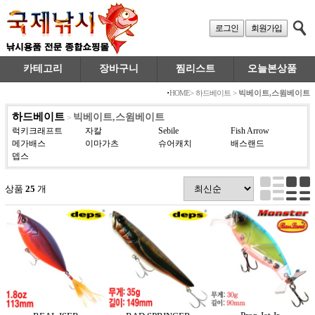
로그인
회원가입
카테고리
장바구니
찜리스트
오늘본상품
·
HOME
>
하드베이트
>
빅베이트,스윔베이트
하드베이트
빅베이트,스윔베이트
>
럭키크래프트
자칼
Sebile
Fish Arrow
메가배스
이마가츠
슈어캐치
배스랜드
뎁스
상품
25
개