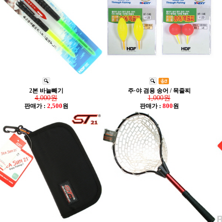
2본 바늘빼기
주·야 겸용 송어 / 목줄찌
4,000원
1,000원
2,500
800
판매가 :
원
판매가 :
원