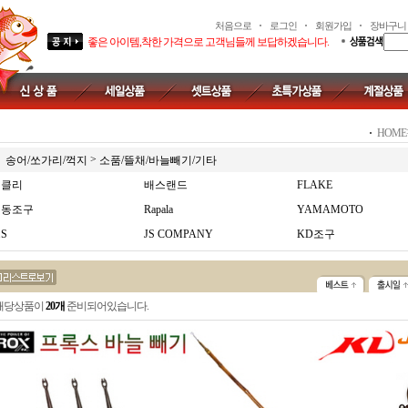
처음으로
로그인
회원가입
장바구니
좋은 아이템,착한 가격으로 고객님들께 보답하겠습니다.
HOME
>
송어/쏘가리/꺽지
소품/뜰채/바늘빼기/기타
버클리
배스랜드
FLAKE
해동조구
Rapala
YAMAMOTO
.S
JS COMPANY
KD조구
해당상품이
20개
준비되어있습니다.