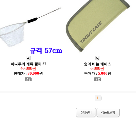
피나투라 계류 뜰채 57
송어 바늘 케이스
40,000원
6,000원
30,000
5,000
판매가 :
원
판매가 :
원
1