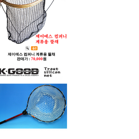
제이에스 컴퍼니 계류용 뜰채
70,000
판매가 :
원