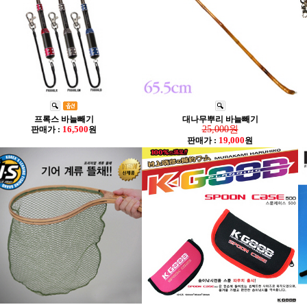
프록스 바늘빼기
대나무뿌리 바늘빼기
16,500
25,000원
판매가 :
원
19,000
판매가 :
원