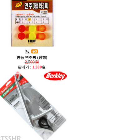
만능 연주찌 (원형)
2,500원
1,500
판매가 :
원