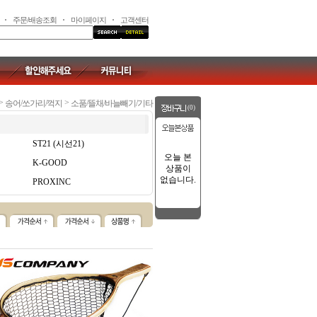
주문/배송조회
마이페이지
고객센터
>
>
송어/쏘가리/꺽지
소품/뜰채/바늘빼기/기타
(0)
ST21 (시선21)
오늘 본
K-GOOD
상품이
없습니다.
PROXINC