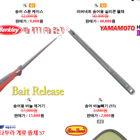
송어 스푼 케이스
러버네트 송어용 실리콘 뜰채
12,000원
50,000원
9,000
40,000
판매가 :
원
판매가 :
원
송어용 바늘 제거기
송어 바늘빼기 (SS)
17,000원
3,000원
15,000
2,000
판매가 :
원
판매가 :
원