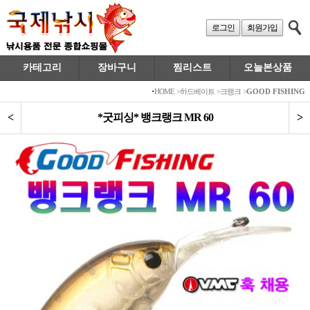
로그인
회원가입
카테고리
장바구니
찜리스트
오늘본상품
·
HOME
>
하드베이트
>
크랭크
>
GOOD FISHING
<
*굿피싱* 뱅크랭크 MR 60
>