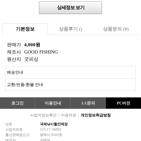
상세정보 보기
기본정보
상품후기 ()
상품문의 (0)
판매가
4,000원
제조사
GOOD FISHING
원산지
굿피싱
배송안내
교환/반품/환불 안내
로그인
이용안내
1:1문의
PC버전
사업자정보확인
|
이용약관
|
개인정보취급방침
상호
국제낚시할인매장
사업자번호
125-17-56892
통신판매업신고
평택시 0103호
대표자
김태일