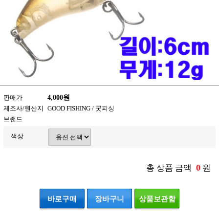
판매가
4,000원
제조사/원산지
GOOD FISHING / 굿피싱
브랜드
색상
0
총 상품 금액
원
바로구매
장바구니
상품보관함