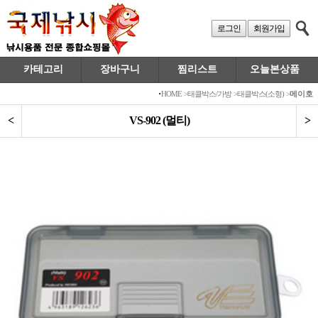
로그인
회원가입
카테고리
장바구니
찜리스트
오늘본상품
·
HOME
>
태클박스/가방
>
태클박스(소형)
>
메이호
<
VS-902 (멀티)
>