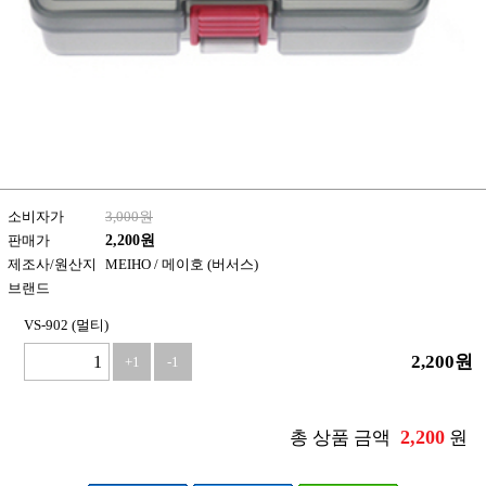
소비자가
3,000원
판매가
2,200
원
제조사/원산지
MEIHO / 메이호 (버서스)
브랜드
VS-902 (멀티)
2,200
원
+1
-1
2,200
총 상품 금액
원